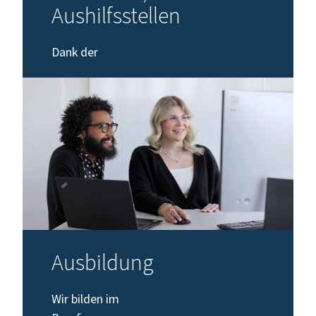
Aushilfsstellen
Dank der
unterschiedlichen
Inhalte und
Anforderungen
sind unsere
Praktikumsstellen und
Aushilfstätigkeiten
für viele
Fachrichtungen
offen.
Ausbildung
Mehr
Wir bilden im