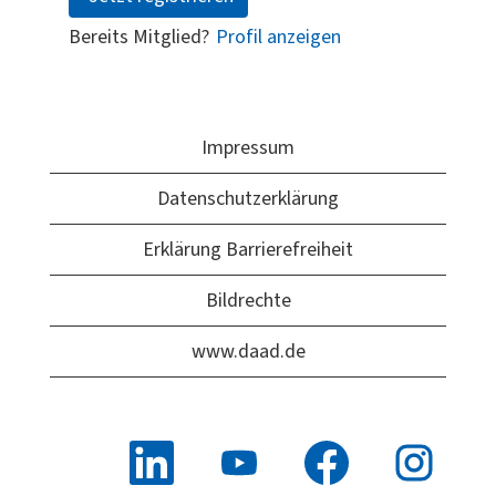
Bereits Mitglied?
Profil anzeigen
Impressum
Datenschutzerklärung
Erklärung Barrierefreiheit
Bildrechte
www.daad.de
W
W
W
W
i
i
i
i
r
r
r
r