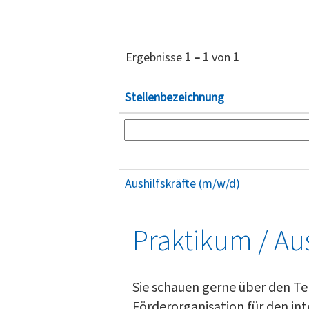
Ergebnisse
1 – 1
von
1
Stellenbezeichnung
Aushilfskräfte (m/w/d)
Praktikum / Aus
Sie schauen gerne über den T
Förderorganisation für den i