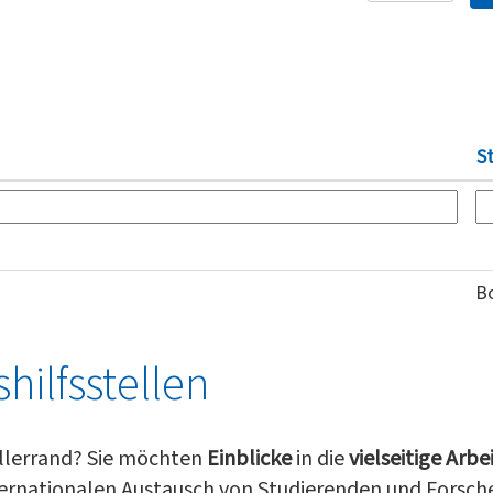
S
B
hilfsstellen
ellerrand? Sie möchten
Einblicke
in die
vielseitige Arbe
nternationalen Austausch von Studierenden und Forsc