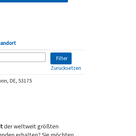
tandort
Zurücksetzen
onn, DE, 53175
it
der weltweit größten
henden erhalten? Sie möchten